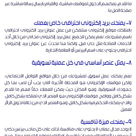
ما تقدم، يمكنهم الدخول لموقعك مباشرة، والقيام بارسال رسالة مباشرة عبر
صفحة اتصل بنا.
7- يمنحك بريد إلكترونى احترافى خاص بعملك
بامتلاكك موقع إلكترونى ستتمكن من عمل عنوان بريد الكترونى احترافي
باسم مشروعك. نعم يمكن للجميع عمل بريد إلكتروني مجاني من خلال أحد
الخدمات المتاحة مثل جي ميل، ولكننا هنا نتحدث عن عنوان بريد إلكتروني
احترافي يحتوي على اسم البيزنس أو العلامة التجارية.
8- يمثل عنصر أساسي في كل عملية تسويقية
نعم يمكنك عمل تسويق لمشروعك من خلال مواقع التواصل الاجتماعي،
ولكن موقعك الإلكتروني هو المحطة الأخيرة التي يجب أن تصب بها كل
جهودك التسويقية، وهو المكان حيث يمكن للعملاء حقاً فهم ما تقدم
بشكل كامل وواضح. موقعك الإلكتروني هو العنصر الذي تمتلكه بشكل كامل،
والذي يمكنك التحكم فيه بشكل كامل، وهو العنصر الذي من خلاله تحويل الزائر
لعميل.
9- يمنحك ميزة تنافسية
لا يوجد مجال عملي لا يحتوي على منافسة، لذلك على كل صاحب بيزنس ذكي
أن يسعى دائما لامتلاك مميزات تنافسية. امتلاكك لموقع إلكتروني يمثل ميزة