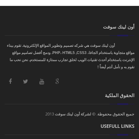
أون لينك سوفت
OnLinkSoft
أون لينك سوفت هي شركه تصميم وتطوير المواقع الإلكترونية. تقوم ببناء
مواقع متجاوبة باستخدام الجافا، PHP، HTML5 ,CSS3. ودمج أفضل تصاميم مواقع
الإنترنت باستخدام أحدث تقنيات الويب لخلق تجارب ممتازة للمستخدم. نحن نحب ما
نقوم به و نأمل أنتم أيضاً !
الحقوق الملكية
جميع الحقوق محفوظة. ©
2013
لشركة أون لينك سوفت
USEFULL LINKS