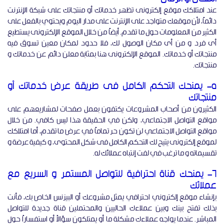
عند امتلاكك موقع إلكترونى تظهر خدماتك أو منتجاتك على شبكة الإنترنت
دائماً، لأن موقعك متواجد على الإنترنت على مدار اليوم ويحتوي بالفعل على
الكثير من المعلومات حول ما تقدم. أيضاً من خلال الموقع الإلكترونى يستطيع
أى فرد و من أى مكان الوصول لك، فلا حدود لمكان معين تسوق فيه
منتجاتك أو خدماتك. الموقع الإلكترونى هنا بمثابة معلن دائم عن خدماتك و
منتجاتك.
5- يمنحك التحكم الكامل فى طريقة عرض خدماتك أو
منتجاتك
الكثيرون من أصحاب المشروعات يكتفون بعمل صفحات لمشاريعهم على
مواقع التواصل الاجتماعي، ولكن في الحقيقة هذا ليس كافي. من خلال
مواقع التواصل الاجتماعي لن تكون حر تماماً في عرض ما تقدم، أما امتلاكك
لموقع إلكترونى يتيح لك التحكم الكامل فى شكل المحتوى، و كيفية عرضة و
تقسيماته و ما ترغب في لفت إنتباه عملائك له.
6- يمنحك قناة احترافية للتواصل المستمر و السريع مع
عملائك
بإنشاء موقع إلكتروني احترافي يمثل مشروعك أو البيزنس الخاص بك، فأنت
بذلك تفتح بينك وبين عملاءك الحاليين والمحتملين قناة جديدة للتواصل
المباشر. عندما يواجه عملاءك مشكلة ما أو يمتلكون سؤالاً أو استفساراً حول