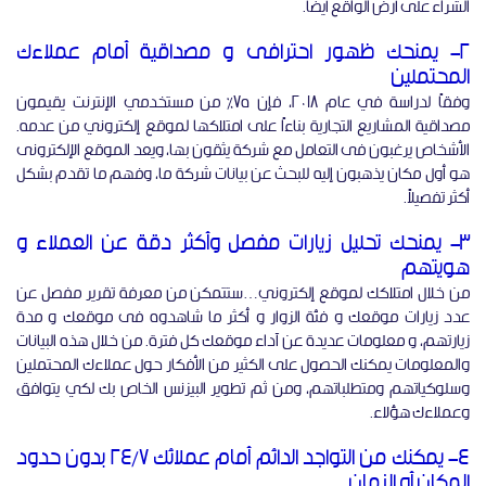
الشراء على أرض الواقع أيضاً.
2- يمنحك ظهور احترافى و مصداقية أمام عملاءك
المحتملين
وفقاً لدراسة في عام 2018، فإن 75٪ من مستخدمي الإنترنت يقيمون
مصداقية المشاريع التجارية بناءاً على امتلاكها لموقع إلكتروني من عدمه.
الأشخاص يرغبون فى التعامل مع شركة يثقون بها، ويعد الموقع الإلكترونى
هو أول مكان يذهبون إليه للبحث عن بيانات شركة ما، وفهم ما تقدم بشكل
أكثر تفصيلاً.
3- يمنحك تحليل زيارات مفصل وأكثر دقة عن العملاء و
هويتهم
من خلال امتلاكك لموقع إلكتروني…ستتمكن من معرفة تقرير مفصل عن
عدد زيارات موقعك و فئة الزوار و أكثر ما شاهدوه فى موقعك و مدة
زيارتهم، و معلومات عديدة عن آداء موقعك كل فترة. من خلال هذه البيانات
والمعلومات يمكنك الحصول على الكثير من الأفكار حول عملاءك المحتملين
وسلوكياتهم ومتطلباتهم، ومن ثم تطوير البيزنس الخاص بك لكي يتوافق
وعملاءك هؤلاء.
4- يمكنك من التواجد الدائم أمام عملائك 24/7 بدون حدود
المكان أو الزمان