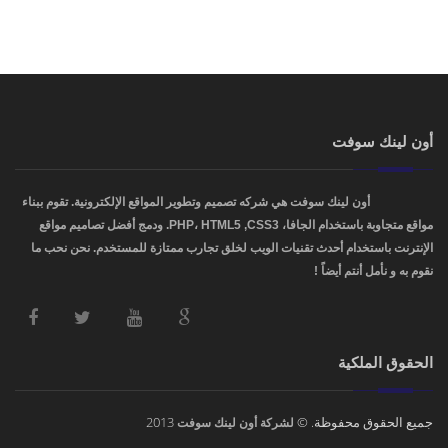
أون لينك سوفت
OnLinkSoft
أون لينك سوفت هي شركه تصميم وتطوير المواقع الإلكترونية. تقوم ببناء
مواقع متجاوبة باستخدام الجافا، PHP، HTML5 ,CSS3. ودمج أفضل تصاميم مواقع
الإنترنت باستخدام أحدث تقنيات الويب لخلق تجارب ممتازة للمستخدم. نحن نحب ما
نقوم به و نأمل أنتم أيضاً !
الحقوق الملكية
جميع الحقوق محفوظة. ©
2013
لشركة أون لينك سوفت