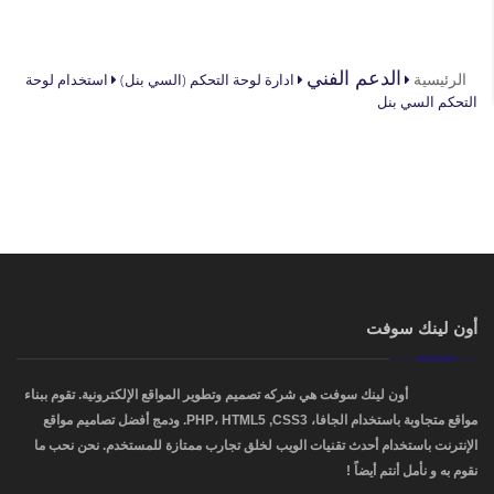
أنت هنا
الدعم الفني
الرئيسية
ادارة لوحة التحكم (السي بنل)
استخدام لوحة
التحكم السي بنل
أون لينك سوفت
OnLinkSoft
أون لينك سوفت هي شركه تصميم وتطوير المواقع الإلكترونية. تقوم ببناء
مواقع متجاوبة باستخدام الجافا، PHP، HTML5 ,CSS3. ودمج أفضل تصاميم مواقع
الإنترنت باستخدام أحدث تقنيات الويب لخلق تجارب ممتازة للمستخدم. نحن نحب ما
نقوم به و نأمل أنتم أيضاً !