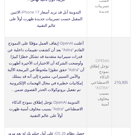
حسب
تسريبات
جديدة
التدوينة
آبل قد تزيد أسعار iPhone 17 الاثنين
المقبل حسب تسريبات جديدة
ظهرت أولاً على
عالم التقنية
.
أعلنت OpenAI إيقاف العمل مؤقتًا على النموذج
القادم “Astra” بعد أن كشفت تقييمات داخلية عن
قدرات سيبرانية متقدمة قد تشكل خطرًا كبيرًا.
OPENAI
وأوضحت الشركة أن الاختبارات الأخيرة أظهرت
تؤجل إطلاق
أن “Astra” حقق تطورًا ملحوظًا في البرمجة الآلية
نموذج
والأمن السيبراني، مشيرة إلى أنه قد يمتلك
الذكاء
210,305
الاصطناعي
إمكانيات خطيرة في مجال الهجمات الإلكترونية.
“ASTRA”
تم تفعيل بروتوكولات الحذر القصوى ضمن …
بسبب
مخاوف
التدوينة
OpenAI تؤجل إطلاق نموذج الذكاء
أمنية
الاصطناعي “Astra” بسبب مخاوف أمنية
ظهرت
أولاً على
عالم التقنية
.
حصل نظام iOS 26 على أول جيلبريك له بعد مرور