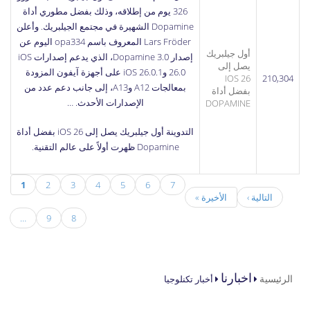
326 يوم من إطلاقه، وذلك بفضل مطوري أداة
Dopamine الشهيرة في مجتمع الجيلبريك. وأعلن
Lars Fröder المعروف باسم opa334 اليوم عن
أول جيلبريك
إصدار Dopamine 3.0، الذي يدعم إصدارات iOS
يصل إلى
26.0 وiOS 26.0.1 على أجهزة آيفون المزودة
IOS 26
210,304
بمعالجات A12 وA13، إلى جانب دعم عدد من
بفضل أداة
الإصدارات الأحدث. …
DOPAMINE
التدوينة
أول جيلبريك يصل إلى iOS 26 بفضل أداة
Dopamine
ظهرت أولاً على
عالم التقنية
.
الصفحات
1
2
3
4
5
6
7
التالية ›
الأخيرة »
…
9
8
أنت هنا
اخبارنا
الرئيسية
أخبار تكنلوجيا