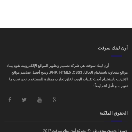
أون لينك سوفت
OnLinkSoft
أون لينك سوفت هي شركه تصميم وتطوير المواقع الإلكترونية. تقوم ببناء
مواقع متجاوبة باستخدام الجافا، PHP، HTML5 ,CSS3. ودمج أفضل تصاميم مواقع
الإنترنت باستخدام أحدث تقنيات الويب لخلق تجارب ممتازة للمستخدم. نحن نحب ما
نقوم به و نأمل أنتم أيضاً !
الحقوق الملكية
جميع الحقوق محفوظة. ©
2013
لشركة أون لينك سوفت