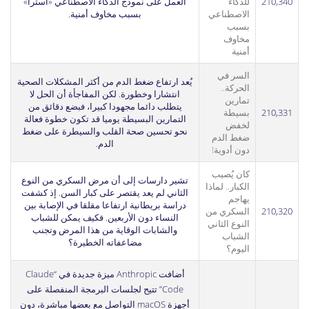
210,340
للذكاء
العمل على نموذج الذكاء الاصطناعي «أسترا»
الاصطناعي
بسبب مخاوف أمنية.
بسبب
مخاوف
أمنية
السر في
يُعد ارتفاع ضغط الدم من أكثر المشكلات الصحية
الحركة..
انتشارا وخطورة. لكن المفاجأة أن الحل لا
تمارين
يتطلب دائما مجهودا كبيرا، فبضع دقائق من
210,331
بسيطة
التمارين البسيطة يوميا قد تكون خطوة فعالة
لخفض
نحو تحسين صحة القلب والسيطرة على ضغط
ضغط الدم
الدم.
دون أدوية!
كان يُصيب
تشير دارسات إلى أن مرض السكري من النوع
الكبار.. لماذا
الثاني لم يعد يقتصر على كبار السن. إذ كشفت
يهاجم
دراسة بريطانية ارتفاعا مقلقا في الإصابة بين
210,320
السكري من
النساء دون الأربعين. فكيف يمكن للشباب
النوع الثاني
والشابات الوقاية من هذا المرض وتجنب
الشباب
مضاعفاته الخطيرة؟
اليوم؟
أضافت Anthropic ميزة جديدة في “Claude
Code” تتيح لجلسات البرمجة المنفصلة على
أجهزة macOS التواصل مع بعضها مباشرة، دون