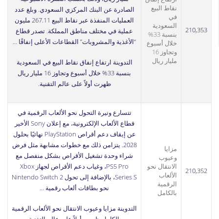
نقاط البيع
الصادرة عن البنك المركزي السعودي. وبلغ عدد
في
العمليات المنفذة عبر نقاط البيع 267.11 مليون
السعودية
210,353
عملية في مختلف مناطق المملكة. تصدر قطاع
بنسبة 33%
“الأغذية والمشروبات” القطاعات الأعلى إنفاقًا …
خلال أسبوع
وتجاوز 16
مليار ريال
التدوينة
ارتفاع إنفاق نقاط البيع في السعودية
بنسبة 33% خلال أسبوع وتجاوز 16 مليار ريال
ظهرت أولاً على
عالم التقنية
.
تتسارع وتيرة التحول نحو الألعاب الرقمية في
قطاع الألعاب الإلكترونية، مع إعلان Sony الأخير
عن إيقاف دعم أقراص PlayStation نهائيًا بحلول
2028. يتزامن ذلك مع خطوات مشابهة مثل فرض
مزايا
شراء وحدة تشغيل الأقراص بشكل منفصل مع
وعيوب
الانتقال نحو
PS5 Pro، وغياب دعم الأقراص لجهاز Xbox
210,352
الألعاب
Series S، بالإضافة إلى تحول Nintendo Switch 2
الرقمية
نحو بطاقات ألعاب رقمية …
بالكامل
التدوينة
مزايا وعيوب الانتقال نحو الألعاب الرقمية