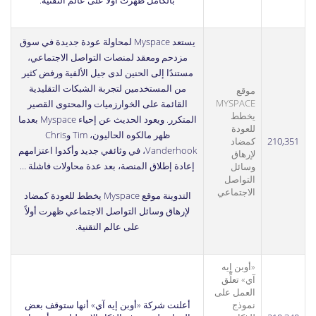
بالكامل
ظهرت أولاً على
عالم التقنية
.
يستعد Myspace لمحاولة عودة جديدة في سوق
مزدحم ومعقد لمنصات التواصل الاجتماعي،
مستندًا إلى الحنين لدى جيل الألفية ورفض كثير
من المستخدمين لتجربة الشبكات التقليدية
موقع
MYSPACE
القائمة على الخوارزميات والمحتوى القصير
يخطط
المتكرر. ويعود الحديث عن إحياء Myspace بعدما
للعودة
ظهر مالكوه الحاليون، Tim وChris
210,351
كمضاد
Vanderhook، في وثائقي جديد وأكدوا اعتزامهم
لإرهاق
إعادة إطلاق المنصة، بعد عدة محاولات فاشلة …
وسائل
التواصل
الاجتماعي
التدوينة
موقع Myspace يخطط للعودة كمضاد
لإرهاق وسائل التواصل الاجتماعي
ظهرت أولاً
على
عالم التقنية
.
«أوبن إيه
آي» تعلِّق
العمل على
نموذج
أعلنت شركة «أوبن إيه آي» أنها ستوقف بعض