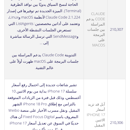
الحاجة لنسخ السياق يدويًا بين نوافذ الطرفية
(Terminal). الميزة الجديدة تم توفيرها في إصدار
CLAUDE
Claude Code 2.1.224 لأنظمة macOS وLinux،
CODE يدعم
وتعتمد على أداتين مخصصتين: ListAgents التي
المراسلة
210,307
بين جلسات
تستعرض الجلسات النشطة الأخرى،
البرمجة
وSendMessage التي ترسل الرسالة مباشرة
على
إلى …
MACOS
التدوينة
Claude Code يدعم المراسلة بين
جلسات البرمجة على macOS
ظهرت أولاً على
عالم التقنية
.
تشير شائعات جديدة إلى احتمال رفع أسعار
سلسلة iPhone 17 بداية من يوم الاثنين 10
أغسطس، وذلك قبل فترة من الزيادات المتوقعة
بالتزامن مع إطلاق iPhone 18 Pro الشهر
آبل قد تزيد
أسعار
المقبل. ونقل مسرب الأخبار على منصة Weibo
IPHONE 17
المعروف باسم Fixed Focus Digital أن هناك
الاثنين
210,306
حديثًا في السوق عن تعديل أسعار iPhone 17
المقبل
قريبًا، دون تأكيد نهائي …