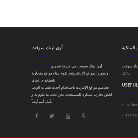
الملكية
أون لينك سوفت
OnLinkSoft
أون لينك سوفت هي شركه تصميم
ينك سوفت
2013
وتطوير المواقع الإلكترونية. تقوم ببناء مواقع متجاوبة
باستخدام الجافا، PHP، HTML5 ,CSS3. ودمج أفضل
USEFUL
تصاميم مواقع الإنترنت باستخدام أحدث تقنيات الويب
لخلق تجارب ممتازة للمستخدم. نحن نحب ما نقوم به و
نأمل أنتم أيضاً !
Hacker
Tech N