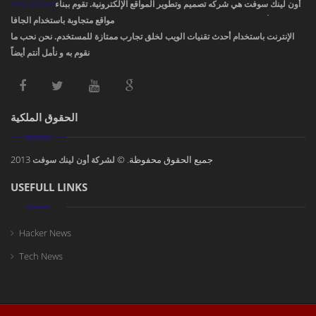
OnLinkSoft
أون لينك سوفت هي شركه تصميم وتطوير المواقع الإلكترونية. تقوم ببناء
مواقع متجاوبة باستخدام الجافا، PHP، HTML5 ,CSS3. ودمج أفضل تصاميم مواقع
الإنترنت باستخدام أحدث تقنيات الويب لخلق تجارب ممتازة للمستخدم. نحن نحب ما
نقوم به و نأمل أنتم أيضاً !
الحقوق الملكية
2013
جميع الحقوق محفوظة. ©
لشركة أون لينك سوفت
USEFULL LINKS
Hacker News
Tech News