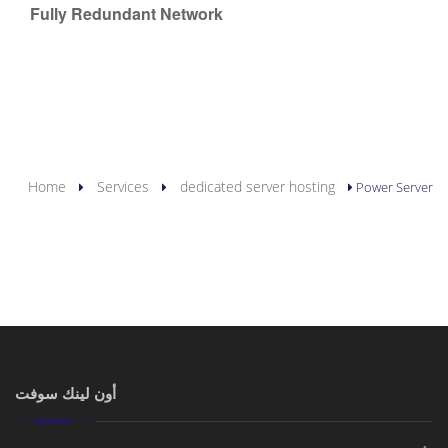
Fully Redundant Network
YOU ARE HERE
Home
Services
dedicated server hosting
Power Server
أون لينك سوفت