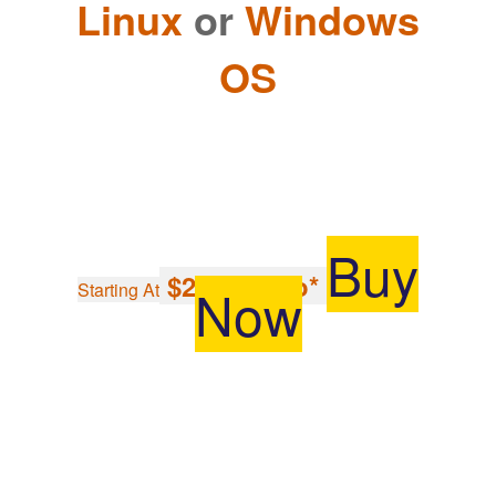
Linux
or
Windows
OS
Buy
$277.98/mo*
Now
Starting At