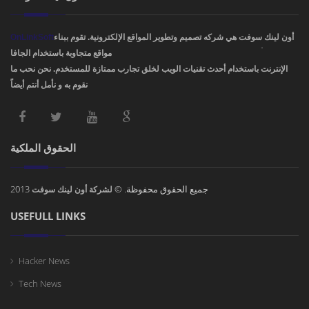
OnLinkSoft
أون لينك سوفت هي شركه تصميم وتطوير المواقع الإلكترونية. تقوم ببناء
مواقع متجاوبة باستخدام الجافا، PHP، HTML5 ,CSS3. ودمج أفضل تصاميم مواقع
الإنترنت باستخدام أحدث تقنيات الويب لخلق تجارب ممتازة للمستخدم. نحن نحب ما
نقوم به و نأمل أنتم أيضاً !
الحقوق الملكية
2013
جميع الحقوق محفوظة. ©
لشركة أون لينك سوفت
USEFULL LINKS
Hacker News
Tech News