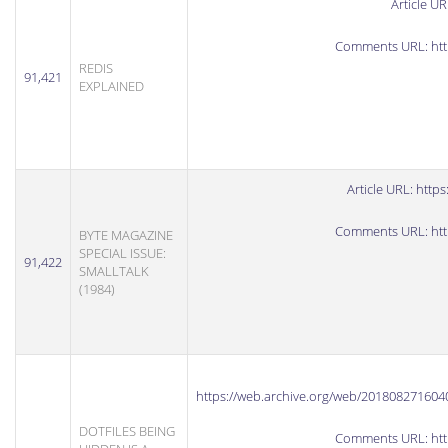
Article U
Comments URL:
ht
REDIS
91,421
EXPLAINED
Article URL:
https
Comments URL:
ht
BYTE MAGAZINE
SPECIAL ISSUE:
91,422
SMALLTALK
(1984)
https://web.archive.org/web/2018082716
DOTFILES BEING
Comments URL:
ht