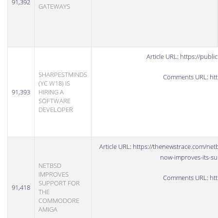
91,392
GATEWAYS
Article URL:
https://pub
SHARPESTMINDS
Comments URL:
ht
(YC W18) IS
91,393
HIRING A
SOFTWARE
DEVELOPER
Article URL:
https://thenewstrace.com/netb
now-improves-its-s
NETBSD
IMPROVES
Comments URL:
ht
SUPPORT FOR
91,418
THE
COMMODORE
AMIGA