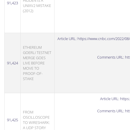
HIDDEN IS A
91,423
UNIXV2 MISTAKE
(2012)
Article URL:
https://www.cnbc.com/2022/08/
ETHEREUM
GOERLI TESTNET
Comments URL:
ht
MERGE GOES
91,424
LIVE BEFORE
MOVE TO
PROOF-OF-
STAKE
Article URL:
https
Comments URL:
ht
FROM
OSCILLOSCOPE
91,425
TO WIRESHARK:
A UDP STORY