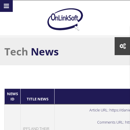
Skip to main content
Tech
News
NEWS
ID
TITLE NEWS
Article URL:
https://dani
Comments URL:
ht
IPFS AND THEIR