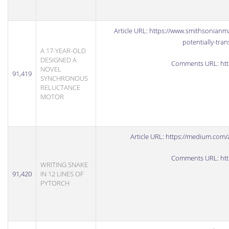
Article URL:
https://www.smithsonianma
potentially-tra
A 17-YEAR-OLD
DESIGNED A
Comments URL:
ht
NOVEL
91,419
SYNCHRONOUS
RELUCTANCE
MOTOR
Article URL:
https://medium.com/ar
Comments URL:
ht
WRITING SNAKE
91,420
IN 12 LINES OF
PYTORCH