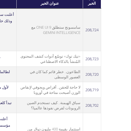
الخبر
عنوان الخبر
سامسونج ستطلق ONE UI 9 مع
208,724
GEMINI INTELLIGENCE
«تيك توك» توسّع أدوات كشف المحتوى
208,723
ت
المُنشأ بالذكاء الاصطناعي
الطاعون.. خطر قائم كما كان في
لطالما
208,720
العصور الوسطى
لا حاجة للحقن.. أقراص ويجوفي لإنقاص
لأول م
208,719
الوزن أصبحت متاحة في أوروبا
سباق الهيمنة.. كيف تستخدم الصين
تبدأ كل
208,702
الروبوتات لفرض نفوذها عالميا؟
استثمار بقيمة 400 مليون دولار من