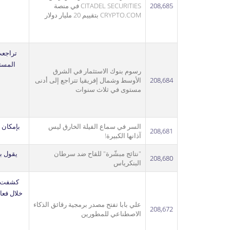
208,685
CITADEL SECURITIES في منصة
CRYPTO.COM بتقييم 20 مليار دولار
رسوم بنوك الاستثمار في الشرق
208,684
الأوسط وشمال إفريقيا تتراجع إلى أدنى
مستوى في ثلاث سنوات
السر في سماع الفيلة الخارق ليس
بإمكان 
208,681
آذانها الكبيرة!
"نتائج مبشّرة" للقاح ضد سرطان
يقول ب
208,680
البنكرياس
علي بابا تفتح مصدر برمجية رقائق الذكاء
208,672
الاصطناعي للمطورين