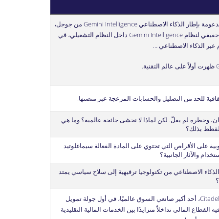
أعلنت سامسونج أن هواتفها القابلة للطي القادمة ستحصل على الواجهة الجديدة One UI 9، المدعومة بإطار الذكاء الاصطناعي Gemini Intelligence من جوجل،
وذلك خلال فعالية Galaxy Unpacked المرتقبة بعد أيام. الإصدار الجديد يمثّل أول إطلاق تجاري حقيقي لنظام Gemini Intelligence داخل النظام التشغيلي، في
عبر الذكاء الاصطناعي …
ظهرت أولاً على
عالم التقنية
.
فافية للحد من التضليل والحسابات المزعجة عبر منصتها.
ن، وخطره لم يقلّ. لكن لماذا لا نخشى جائحة عالمية؟ وما هي
القطط بذلك؟
بية على الأقراص التي تحتوي على المادة الفعالة سيماغلوتيد
خدام والآثار الجانبية؟
الذكاء الاصطناعي من تكنولوجيا ترفيهية إلى سلاح سياسي يمتد
؟
أعلنت شركة Crypto.com عن حصولها على استثمار بقيمة 400 مليون دولار من Citadel Securities، أحد أكبر صانعي السوق عالميًا، في أول جولة تمويل
لاستثمار في وقت يشهد فيه القطاع المالي تداخلاً متزايدًا بين الخدمات المالية التقليدية