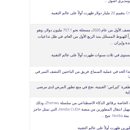
 ومديري أصول …
ظهرت أولاً على
عالم التقنية
.
تراجعت رسوم بنوك الاستثمار في منطقة الشرق الأوسط وشمال إفريقيا بنسبة 19% خلال النصف الأول من عام 2026، مسجلة نحو 757.1 مليون دولار، وهو
 صادرة عن LSEG. وجاء هذا التراجع استمراراً للهبوط المسجّل منذ الربع الأول من العام، في ظل تداعيات
دة وإيران. …
 مستوى في ثلاث سنوات
ظهرت أولاً على
عالم التقنية
.
 هذا الحد في عملية السماع. فريق من الباحثين اكتشف السر في
!
اس، طفرة "كيراس" الجينية، نجح في منع تطور المرض لدى مرضى
ية.
كشفت مجموعة T-Head التابعة لشركة علي بابا عن فتح مصدر SAIL، حزمة البرمجيات الكاملة الخاصة برقائق الذكاء الاصطناعي من سلسلة Zhenwu، وذلك
خلال فعاليات مؤتمر الذكاء الاصطناعي العالمي (WAIC) في شنغهاي. تهدف هذه الخطوة إلى تسهيل انتقال المطورين من منصة Nvidia CUDA، التي تمثل حاجز
تيح …
طورين
ظهرت أولاً على
عالم التقنية
.