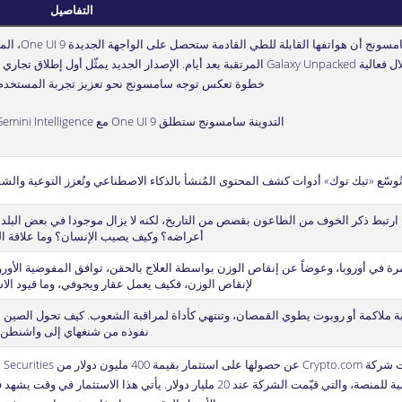
التفاصيل
خطوة تعكس توجه سامسونج نحو تعزيز تجربة المستخدم 
التدوينة
سامسونج ستطلق One UI 9 مع Gemini Intelligence
ُوسّع «تيك توك» أدوات كشف المحتوى المُنشأ بالذكاء الاصطناعي وتُعزز التوعية والش
 ارتبط ذكر الخوف من الطاعون بقصص من التاريخ، لكنه لا يزال موجودا في بعض البلدا
أعراضه؟ وكيف يصيب الإنسان؟ وما علاقة 
رة في أوروبا، وعوضاً عن إنقاص الوزن بواسطة العلاج بالحقن، توافق المفوضية الأورو
لإنقاص الوزن، فكيف يعمل عقار ويجوفي، وما قيود الاست
عبة ملاكمة أو روبوت يطوي القمصان، وتنتهي كأداة لمراقبة الشعوب. كيف تحول الصين 
نفوذه من شنغهاي إلى واشنطن
مؤسسية للمنصة، والتي قيّمت الشركة عند 20 مليار دولار. يأتي هذا ا