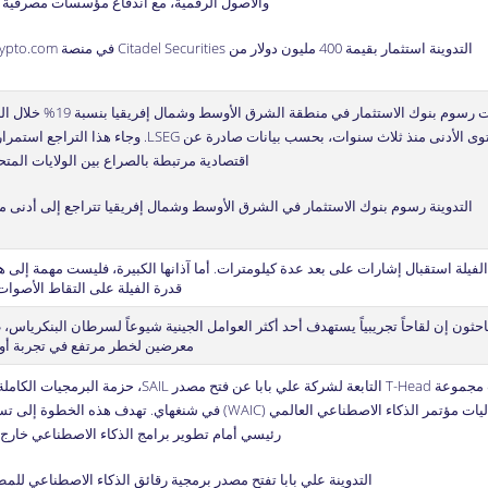
والأصول الرقمية، مع اندفاع مؤسسات مصرفية
التدوينة
استثمار بقيمة 400 مليون دولار من Citadel Securities في منصة Crypto.com بتقييم 20 مليار دولار
المستوى الأدنى منذ ثلاث سنوات، بحسب بيانات
اقتصادية مرتبطة بالصراع بين الولايات المتح
التدوينة
رسوم بنوك الاستثمار في الشرق الأوسط وشمال إفريقيا تتراجع إلى أدنى
الفيلة استقبال إشارات على بعد عدة كيلومترات. أما آذانها الكبيرة، فليست مهمة إلى
قدرة الفيلة على التقاط الأصوات
احثون إن لقاحاً تجريبياً يستهدف أحد أكثر العوامل الجينية شيوعاً لسرطان البنكري
معرضين لخطر مرتفع في تجربة أول
رئيسي أمام تطوير برامج الذكاء الاصطناعي خارج بيئة Nvidia. ت
التدوينة
علي بابا تفتح مصدر برمجية رقائق الذكاء الاصطناعي للم