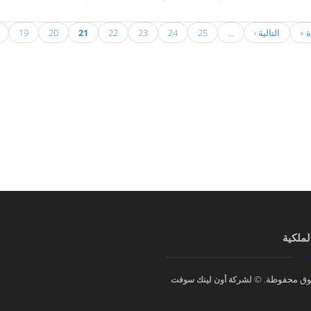
ة »
التالية ›
…
25
24
23
22
21
20
19
لملكية
وق محفوظة. ©
لشركة أون لينك سوفت