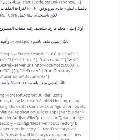
statusCode, statusResponse); } } إنشاء خادم HTTP باستخدام ASP.NET Core
لكن باستخدام بيئة عمل ASP.NET Core المتطورة.
أولًا: اِنشِئ مجلد فارغ، سنُضيف إليه ملفات المشروع
ثانيًا: اِنشِئ ملف باسم project.json وأَضِف إليه المحتويات التالية:
ft.AspNet.Server.Kestrel": "1.0.0-rc1-final",
es": "1.0.0-rc1-final" }, "commands": { "web":
strel --server.urls http://localhost:60000" },
50": { } }, "fileServer": { "rootDirectory":
rs\\username\\Documents" } }
ثالثًا: اِنشِئ ملف باسم Startup.cs وأضف إليه الشيفرة التالية:
ng Microsoft.AspNet.Builder; using
ders; using Microsoft.AspNet.Hosting; using
using Microsoft.Extensions.Configuration; public
nfigure(IApplicationBuilder app) { var builder =
uilder.AddJsonFile("project.json"); var config =
irectory = config["fileServer:rootDirectory"];
rver root directory: " + rootDirectory); var
FileProvider(rootDirectory); var options = new