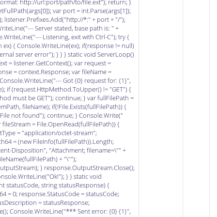
at: http://url:port/path/to/file.ext"); return; }
ullPath(args[0]); var port = int.Parse(args[1]);
 listener.Prefixes.Add("http://*:" + port + "/");
riteLine("--- Server stated, base path is: " +
riteLine("--- Listening, exit with Ctrl-C"); try {
 ex) { Console.WriteLine(ex); if(response != null)
nal server error"); } } } static void ServerLoop()
text = listener.GetContext(); var request =
onse = context.Response; var fileName =
onsole.WriteLine("--- Got {0} request for: {1}",
; if (request.HttpMethod.ToUpper() != "GET") {
d must be GET"); continue; } var fullFilePath =
th, fileName); if(!File.Exists(fullFilePath)) {
le not found"); continue; } Console.Write("
ar fileStream = File.OpenRead(fullFilePath)) {
Type = "application/octet-stream";
4 = (new FileInfo(fullFilePath)).Length;
t-Disposition", "Attachment; filename=\"" +
leName(fullFilePath) + "\"");
utputStream); } response.OutputStream.Close();
sole.WriteLine("Ok!"); } } static void
t statusCode, string statusResponse) {
4 = 0; response.StatusCode = statusCode;
usDescription = statusResponse;
; Console.WriteLine("*** Sent error: {0} {1}",