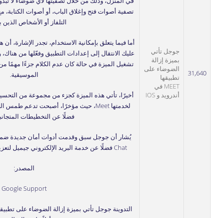
في المنزل، وذلك من خلال تصفيتها لأي ضوضاء لا تبدو
تصفية أصوات فتح وإغلاق الباب، أو أصوات الكتابة،
التلفاز أو الأشخاص الذين ب
أما فيما يتعلق بإمكانية الاستخدام، تجدر الإشارة، أن ه
جوجل تأتي
عليك الانتقال إلى إعدادات التطبيق وفعّلها من هناك
بميزة إزالة
تشغيل الميزة في حالة كان عدم الكلام جزءًا مهمًا م
الضوضاء على
31,640
الموسيقية.
تطبيقها
MEET في
أندرويد و IOS
أخيرًا، تأتي هذه الميزة كجزء من مجموعة من التحسين
لخدمتها Meet، حيث مؤخرًا، أصبحت تدعم طم
فضلًا عن التخطيطات المتجانبة
يُشار أن جوجل سبق وقدمت أدوات أمان جديدة
Chat
فضلًا عن خدمة البريد الإلكتروني جيميل لتع
المصدر:
Google Support
التدوينة
جوجل تأتي بميزة إزالة الضوضاء على تطبيقها Meet في أندرويد و 