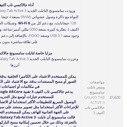
أداء جالاكسي تاب اكتيف
وزودت سامسونج التابلت الجديد Galaxy Tab Active 3 بمعالج
النواة مع ذا
128 جيجابايت، مع دعم كل من
Wi-Fi 6
وشبكات الجي
اكتيف 3 بطارية كبيرة بسعة 5050 
على طاقة مباشرة بدون بط
مزايا خاصة لتابلت سامسونج جالاكس
أبرزها:
مواصفات
في مكالمات أو اجتماعات ال
وسعر تابلت
سامسونج
للمستخدم خيارات أوسع مثل التدريب
GALAXY TAB
31,620
الوصول السريع للتطبيقات الأكثر استخداما أو الاتص
ACTIVE 3
للإجراءات الأكثر استخداما مثل تصوير مستند على سبي
جالاكسي تاب
على الجهة الجانبية للهاتف يمكن للمستخدم الت
اكتيف 3
ق