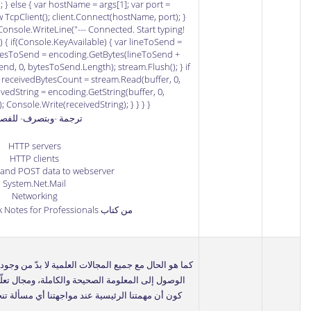
; } else { var hostName = args[1]; var port =
ew TcpClient(); client.Connect(hostName, port); }
Console.WriteLine("--- Connected. Start typing!
ue) { if(Console.KeyAvailable) { var lineToSend =
ytesToSend = encoding.GetBytes(lineToSend +
end, 0, bytesToSend.Length); stream.Flush(); } if
r receivedBytesCount = stream.Read(buffer, 0,
ivedString = encoding.GetString(buffer, 0,
 Console.Write(receivedString); } } } }
ترجمة -وبتصرف- للفص
HTTP servers
HTTP clients
e and POST data to webserver
System.Net.Mail
Networking
من كتاب
 Notes for Professionals
كما هو الحال مع جميع المجالات العلمية لا بدّ من وج
الوصول إلى المعلومة الصحيحة والكاملة، ومجال تعلّم 
كون أن مهمتنا الرئيسية عند مواجهتنا أي مسألة ت