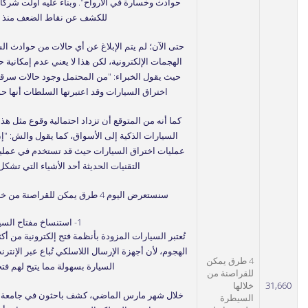
حوادث وخسارة في الأرواح". وبناء عليه أولت شركات
للكشف عن نقاط الضعف منذ ذ
حتى الآن؛ لم يتم الإبلاغ عن أي حالات من حوادث ال
الهجمات الإلكترونية، لكن هذا لا يعني عدم إمكانية
حيث يقول الخبراء: "من المحتمل وجود حالات سرق
اختراق السيارات وقد اعتبرتها السلطات أنها ح
كما أنه من المتوقع أن تزداد احتمالية وقوع مثل ه
السيارات الذكية إلى الأسواق، كما يقول والش: "إن
عمليات اختراق السيارات حيث قد تستخدم في عمليا
التقنيات الحديثة أحد الأشياء التي تشكل
سنستعرض اليوم 4 طرق يمكن للقراصنة من خلالها السيطرة على سيارتك:
1- استنساخ مفتاح السيارة
تُعتبر السيارات المزودة بأنظمة فتح إلكترونية من أكث
الهجوم، لأن أجهزة الإرسال اللاسلكي تُباع عبر الإنتر
4 طرق يمكن
السيارة بسهولة مما يتيح لهم فتح
للقراصنة من
31,660
خلالها
السيطرة