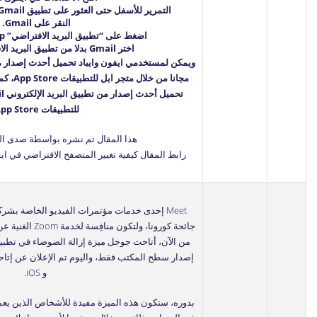
التمرير للأسفل حتى العثور على تطبيق Gmail (يجب تثبيت التطبيق أولا).
النقر على Gmail.
اضغط على “تطبيق البريد الافتراضي” Default Mail App.
اختر Gmail بدلا من تطبيق البريد الافتراضي من ابل.
مجانا من خلال متجر ابل للتطبيقات
App Store
، كم
للتطبيقات
pp Store
هذا المقال تم نشره بواسطة صدى الت
رابط المقال
كيفية تغيير المتصفح الافتراضي في ا
Meet
إحدى خدمات مؤتمرات الفيديو الخاصة بشر
جائحة كورونا، ولتكون منافِسة لخدمة
Zoom
الغنية عن
من الآن، أتاحت جوجل ميزة إزالة الضوضاء في تطبيق
إصدار سطح المكتب فقط، واليوم تم الإعلان عن إتاح
و iOS.
بدوره، ستكون هذه الميزة مفيدة للأشخاص الذين يعملو