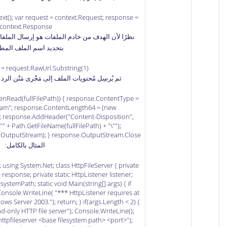
ext(); var request = context.Request; response =
context.Response;
نظرًا لأن الهدف من خادم الملفات هو إرسال الملفات
بتحديد اسم الملف المط
 = request.RawUrl.Substring(1);
ثم يُرسِل مُحتويات الملف إلى مَجْرى مَتْن الرد (response body) كالتالي
OpenRead(fullFilePath)) { response.ContentType =
ream"; response.ContentLength64 = (new
th; response.AddHeader("Content-Disposition",
" + Path.GetFileName(fullFilePath) + "\"");
OutputStream); } response.OutputStream.Close();
المثال بالكامل:
 using System.Net; class HttpFileServer { private
response; private static HttpListener listener;
esystemPath; static void Main(string[] args) { if
Console.WriteLine( "*** HttpListener requires at
s Server 2003."); return; } if(args.Length < 2) {
d-only HTTP file server"); Console.WriteLine();
ttpfileserver <base filesystem path> <port>");