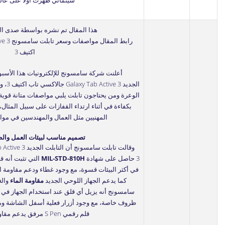
سينمائي
ظهرت أولاً على
عال
هذا المقال تم نشره بواسطة صدى الت
رابط المقال
اكتيف 3
أعلنت شركة سامسونج للإلكترونيات هذا الأسبو
الجديد
الوعرة ومن يحتاجون تابلت يلبي مواصفات متانة قوي
بكفاءة في أثناء ارتداء القفازات على سبيل المثال، 
المهنيين مثل العمال والمهندسين في موا
تصميم مناسب لبيئات العمل وال
3 حاصل على شهادة
MIL-STD-810H
التي تثبت أنه ق
كما يدعم الجهاز اللوحي الجديد
مقاومة الماء
سامسونج أنه يزيل أي قلق عند استخدام الجهاز في ب
ظروف خاصة، مع وجود أزرار فعلية أسفل الشاشة وم
قلم رقمي S Pen مرفق يدعم مقاومة الماء أيضا.