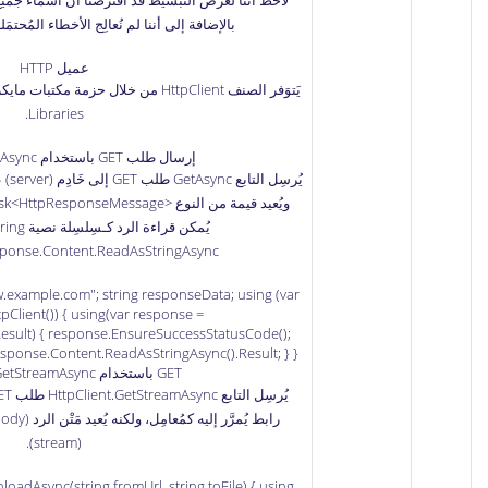
بالإضافة إلى أننا لم نُعالِج الأخطاء المُحتمَ
عميل HTTP
يَتوَفر الصنف HttpClient من خلال
.
Libraries
إرسال طلب GET باستخدام HttpClient.GetAsync
يُرس
response.Content.ReadAsStringAsync، كالمثال الت
w.example.com"; string responseData; using (var
tpClient()) { using(var response =
Result) { response.EnsureSuccessStatusCode();
GET باستخدام HttpClient.GetStreamAsync
(stream).
loadAsync(string fromUrl, string toFile) { using