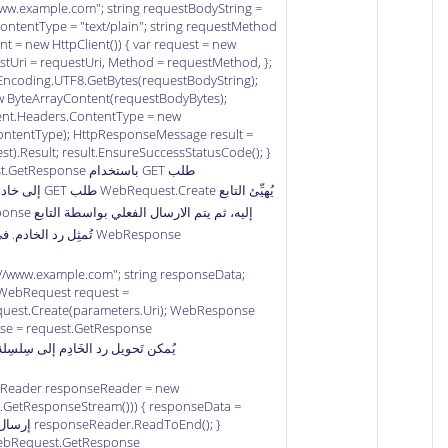
/www.example.com"; string requestBodyString =
 contentType = "text/plain"; string requestMethod
ent = new HttpClient()) { var request = new
tUri = requestUri, Method = requestMethod, };
 Encoding.UTF8.GetBytes(requestBodyString);
w ByteArrayContent(requestBodyBytes);
ent.Headers.ContentType = new
ntentType); HttpResponseMessage result =
طلب GET باستخدام HttpWebRequest.GetResponse
WebResponse تُمثِل رد الخادم. في المثال التالي:
p://www.example.com"; string responseData;
WebRequest request =
est.Create(parameters.Uri); WebResponse
e = request.GetResponse();
يُمكن تَحويل رد الخَادِم إلى سِلسِل
mReader responseReader = new
GetResponseStream())) { responseData =
ebRequest.GetResponse