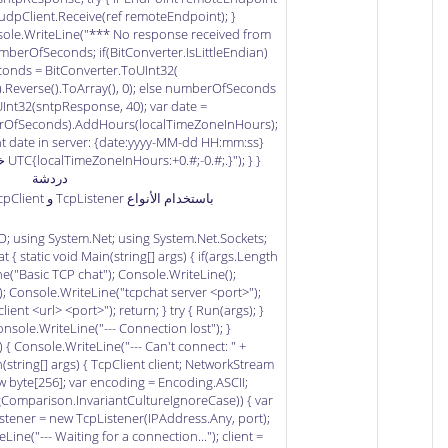
udpClient.Receive(ref remoteEndpoint); }
sole.WriteLine("*** No response received from
numberOfSeconds; if(BitConverter.IsLittleEndian)
nds = BitConverter.ToUInt32(
.Reverse().ToArray(), 0); else numberOfSeconds
Int32(sntpResponse, 40); var date =
OfSeconds).AddHours(localTimeZoneInHours);
t date in server: {date:yyyy-MM-dd HH:mm:ss}
دردشة
باستخدام الأنواع TcpListener و TcpClient و NetworkStream.
O; using System.Net; using System.Net.Sockets;
 { static void Main(string[] args) { if(args.Length
ne("Basic TCP chat"); Console.WriteLine();
; Console.WriteLine("tcpchat server <port>");
ient <url> <port>"); return; } try { Run(args); }
nsole.WriteLine("--- Connection lost"); }
 { Console.WriteLine("--- Can't connect: " +
n(string[] args) { TcpClient client; NetworkStream
ew byte[256]; var encoding = Encoding.ASCII;
ingComparison.InvariantCultureIgnoreCase)) { var
 listener = new TcpListener(IPAddress.Any, port);
eLine("--- Waiting for a connection..."); client =