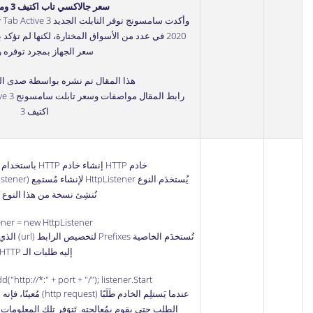
سعر جالاكسي تاب اكتيف 3 وموعد التوفر
2020 في عدد من الأسواق المختارة، لكنها لم تؤك
سعر الجهاز بمجرد توفره 
هذا المقال تم نشره بواسطة صدى الت
رابط المقال
اكتيف 3
خادم HTTP إنشاء خادم HTTP باستخدام الصنف HttpListener
نُنشِئ نسخة من هذا النوع ك
ener = new HttpListener();
تُستخدَم الخا
إليه طلبات الـ HTTP.
("http://*:" + port + "/"); listener.Start();
عندما يَستلِم الخادم طَل
الطلب حتى يقوم بمُعالجته. تَتوَفر تلك المعلومات من خلال الت