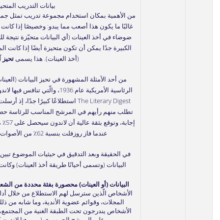
بيانات التدريب المتحي
من الأهمية بمكان استخدام مجموعة تدريب تمثل جميع ال
غالبًا ما يكون هذا أصعب مما يبدو: وخصيصًا إذا كانت
ضوضاء في أخذ العينات (أي البيانات متحيّزة نتيجة لل
الكبيرة جدًا يمكن أن تكون متحيزة أيضًا إذا كانت ا
(أخذ العينات). هذا يسمى
تحيز آ
من أحد
الأمثلة
المشهورة في تحيز البيانات (العينات
الرئاسية الأمريكية عام 1936، والّت
إجابة
عندما فاز روزفلت بنسبة 62٪ من الأصوات.
في الحقيقة وبعد التدقيق في حيثيات الموضوع تبين
البيانات (وتسمى أحيانًا طريقة أخذ العينات) وكا
البيانات (أو العينات) محصورة بفئة محددة من الش
الأشخاص الّذين سترسل لهم الاستطلاع من خلال أدل
المجلات، وقوائم عضوية الأندية، وما شابه من ذل
الأشخاص يندرجون تحت الطبقة الغنية من المجتمع، و
على المرشح الجمهوري (ومن هنا لاندون ك