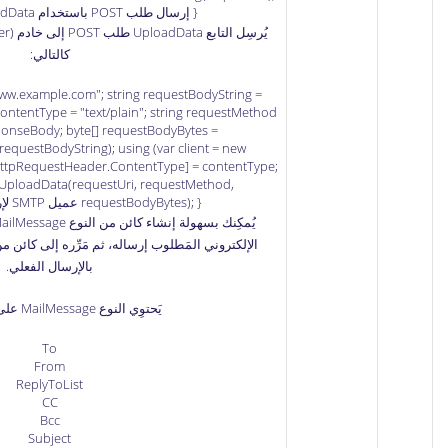
} إرسال طلب POST باستخدام WebClient.UploadData
كالتالي:
/www.example.com"; string requestBodyString =
 contentType = "text/plain"; string requestMethod
sponseBody; byte[] requestBodyBytes =
equestBodyString); using (var client = new
[HttpRequestHeader.ContentType] = contentType;
.UploadData(requestUri, requestMethod,
requestBodyBytes); } عميل SMTP لإرسال بريد إلكتروني
بالإرسال الفعلي.
يَحتوِي النوع MailMessage على الخاصيات:
To
From
ReplyToList
CC
Bcc
Subject