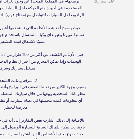
على سيارتك
برمنجهام في المملكة المتحدة عن وجود ثغرات أم
المستخدمة في أجهزة منع الحركة داخل السيارات و
الراديو داخل السيارات لتتواصل مع (مفتاح فوب) key fob لإلغاء قفل السيارة عن بُعد.
حيث يسمح أحد هذه الأنظمة التي تستخدمها أشهر
نسبيًا لاشتقاق قيمة التشفير
حت
الهجمات وإذا تمكن المجرم من اختراق نظام الدخو
تشغيل سيارتك وسرقته
2- سرقة بياناتك الشخصية:
بسبب وجود الكثير من نقاط الضعف في البرامج وأنظ
معلوماتك الشخصية وبيعها من خلال سيارتك المتصلة 
أي معلومات قمت بتحميلها في نظام سيارتك أو تطب
معرضة للخطر.
بالإضافة إلى ذلك، أشارت بعض التقارير إلى أنه في 
بالإنترنت يمكن للمالك السابق للسيارة الوصول إلى ج