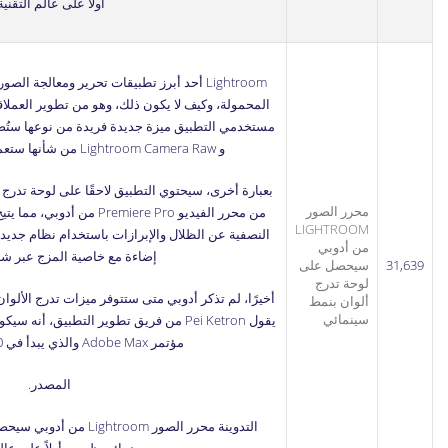
أولاً على
عالم التقنية
Lightroom
أحد أبرز تطبيقات تحرير ومعالجة الصو
المحمولة، وكيف لا يكون ذلك، وهو من تطوير العملاقة
و Lightroom Camera Raw من شأنها ستعمل على تصنيف الألوان،.
محرر الصور
من محرر الفيديو remiere Pro
LIGHTROOM
النصفية عن الظلال والإبرازات باستخدام نظام جديد ث
من أدوبي
إضاءة مع خاصية المزج عبر شر
31,639
سيحصل على
لوحة تدرج
أخيرًا، لم تذكر أدوبي متى ستتوفر ميزات تدرج الألوان
ألوان بنمط
سينمائي
يقول Pei Ketron من فريق تطوير التطبيق، 
مؤتمر Adobe Max والذي يبدأ في 20 أكتوبر القادم.
المصدر
.
التدوينة
محرر الصور Lightroom م