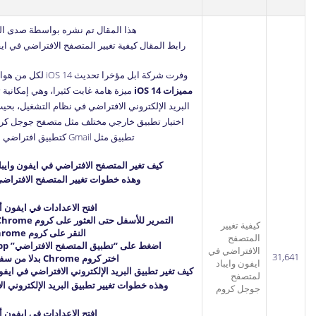
هذا المقال تم نشره بواسطة صدى الت
رابط المقال
كيفية تغيير المتصفح الافتراضي في ا
وفرت شركة ابل مؤخرا تحديث iOS 14 لكل من هواتف ايفون وأجهزة ايباد، وشملت
مميزات iOS 14
ميزة هامة غابت كثيرا، وهي إمكانية 
البريد الإلكتروني الافتراضي في نظام التشغيل، بح
اختيار تطبيق خارجي مختلف مثل متصفح جوجل كروم
تطبيق مثل Gmail كتطبيق افتراضي للبريد الإلكتروني.
كيف تغير المتصفح الافتراضي في ايفون واي
وهذه خطوات تغيير المتصفح الافتراضي
افتح الاعدادات في ايفون أو
التمرير للأسفل حتى العثور على كروم Chrome (يجب تثبيت التطبيق أولا).
كيفية تغيير
النقر على كروم Chrome.
المتصفح
اضغط على “تطبيق المتصفح الافتراضي” Default Browser App.
الافتراضي في
31,641
اختر كروم Chrome بدلا من سفاري Safari.
ايفون وايباد
كيف تغير تطبيق البريد الإلكتروني الافتراضي في ايفون وا
لمتصفح
وهذه خطوات تغيير تطبيق البريد الإلكتروني ال
جوجل كروم
افتح الاعدادات في ايفون أو