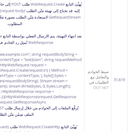
إل
المطلوب.
WebResponse تُمثِل رد الخادم. في المثال التالي:
/www.example.com"; string requestBodyString =
 contentType = "text/plain"; string requestMethod
 HttpWebRequest request =
equest.Create(requestUri) { Method =
ضبط الخوادم
tType = contentType, }; byte[] bytes =
والتعامل مع
31,619
s(requestBodyString); Stream stream =
الطلبيات في
(); stream.Write(bytes, 0, bytes.Length);
DOT NET
); HttpWebResponse response =
(ponse
equest.GetResponseAsync
الملف ضِمْن مَتْن الطل