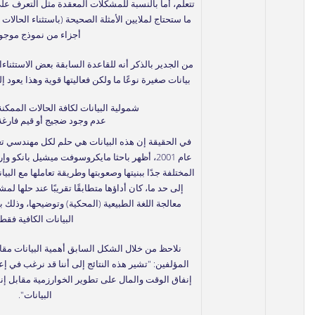
تتعلّم، أما بالنسبة للمشكلات المعقدة مثل التعرف على 
ما ستحتاج لملايين الأمثلة الصحيحة (باستثناء الحالات
أجزاء من نموذج موجود
من الجدير بالذكر أنه للقاعدة السابقة بعض الاستثنا
بيانات صغيرة نوعًا ما ولكن فعاليتها قوية وهذا يعود 
شمولية البيانات لكافة الحالات الممك
عدم وجود ضجيج أو قيم فارغة 
في الحقيقة إن هذه البيانات هي حلم لكل مهندسي تعل
عام 2001، أظهر باحثا مايكروسوفت ميشيل بانكو و
المختلفة جدًا ببنيتها وصعوبتها وطريقة تعاملها مع الب
إلى حد ما، كان أداؤها متطابقًا تقريبًا عند حلها 
معالجة اللغة الطبيعية (المحكية) وتوضيحها، وذلك
البيانات الكافية فقط
نلاحظ من خلال الشكل السابق أهمية البيانات مقاب
المؤلفين: "تشير هذه النتائج إلى أننا قد نرغب في إ
إنفاق الوقت والمال على تطوير الخوارزمية مقابل إ
البيانات".