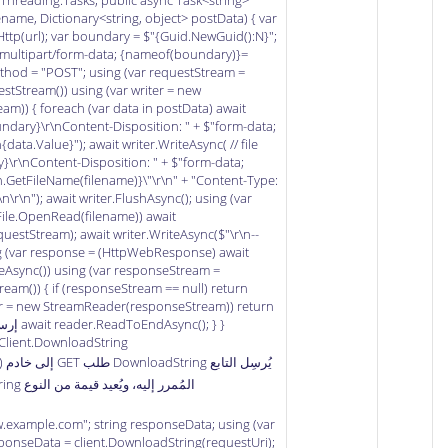
Threading.Tasks; public async Task<string>
lename, Dictionary<string, object> postData) { var
tp(url); var boundary = $"{Guid.NewGuid():N}";
multipart/form-data; {nameof(boundary)}=
thod = "POST"; using (var requestStream =
tStream()) using (var writer = new
m)) { foreach (var data in postData) await
undary}\r\nContent-Disposition: " + $"form-data;
data.Value}"); await writer.WriteAsync( // file
}\r\nContent-Disposition: " + $"form-data;
h.GetFileName(filename)}\"\r\n" + "Content-Type:
n\r\n"); await writer.FlushAsync(); using (var
File.OpenRead(filename)) await
estStream); await writer.WriteAsync($"\r\n--
ng (var response = (HttpWebResponse) await
Async()) using (var responseStream =
am()) { if (responseStream == null) return
der = new StreamReader(responseStream)) return
lient.DownloadString
المُمرر إليه، ويُعيد قيمة من النوع string تُمثِل رد الخادم.
w.example.com"; string responseData; using (var
sponseData = client.DownloadString(requestUri);