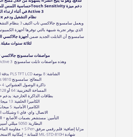
للدفع، وهو ما يتيح الشراء بسهولة من خلال مسح ال
Active 3 في أثناء ارتداء القفازات.
نظام التشغيل ودعم Dex
ويعمل سامسونج جالاكسي تاب اكتيف 3 بنظام التشغيل
سامسونج أن التابلت الجديد ضمن
أجهزة جالاكسي ال
لثلاثة سنوات مقبلة
.
مواصفات سامسونج جالاكسي تا
وهذه مواصفات تابلت سامسونج Galaxy Tab Active 3 الكاملة:
الشاشة: 8 بوصة PLS TFT LCD بدقة 1920×1200 بكسل
المعالج: سامسونج Exynos 9810
ذاكرة الوصول العشوائي: 4 جيجابايت
المساخة التخزينية: 64 أو 128 جيجابايت
بطاقات الذاكرة الخارجية: يدعم حتى 2 تيرا
الكاميرا الخلفية: 13 ميجابكسل
الكاميرا الأمامية: 5 ميجابكسل
الاتصال: واي- فاي 6 وشبكات الجيل الرابع
التأمين: مستشعر بصمات الأصابع + ا
البطارية: 5050 ميللي أمبير/ساعة
شهادة MIL-STD-810H للمتانة + إمكانية الاستخدام في أثناء ارتداء القفازات