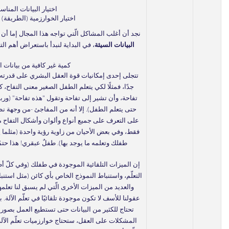
اختيار البيانات المناسب
اختيار الخوارزمية (الطريقة) 
نجد أن أغلب المشاكل الّتي تواجه هذا المجال إما أ
البيانات السيئة
، في البداية لنبدأ باستعراض أهم التح
كمية غير كافية من بيانات 
تتجلى إحدى إمكانيات قوة العقل البشري على قدرته عل
جدًا، فمثلًا لكي يتعلم الطفل الصغير معنى التفاح، 
تفاحة، وأن تشير إلى تفاحة وتقول "هذه تفاحة" (وربم
حتى يتعلم الطفل). إلا أنه من المفاجئ -من وجهة نظ
على التعرف على جميع أنواع وألوان وأشكال التفاح 
فقط، وفي بعض الأحيان من زاوية رؤية واحدة (مثلم
طفلك وتعلمه ما يوجد بها). طفلٌ عبقري! هذا حتم
إن الميزات التلقائية الموجودة في طفلك (وفي كلّ أط
التعلّم، واستنباط النموذج الخاص بأي كائن (مثل استنب
والعديد من الميزات الأخرى الّتي لم يسبق لنا تعلمها 
عقولنا للأسف لا تكون موجودة تلقائيًا في تعلّم الآلة.
تحتاج للكثير من البيانات حتى تستطيع العمل بصور
المشكلات على العقل، ستحتاج خوارزميات تعلّم الآلة 