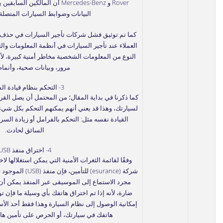
Rover و Mercedes-Benz أن المال
البيانات وضوابط السيارات المتصلة ب
كما تم توثيق فشل شركات تأجير السيارات في حذف ا
العملاء عند تأجير السيارات في أنظمة المعلومات وال
النوع من المعلومات الشخصية مخاطر أمنية كبيرة، ل
مرور، وبيانات صحية، وأنماط
3- التحكم بنظام قيادة السيارة
كما ذكرنا في بداية المقال؛ من المحتمل أن يصل القرا
لسيارتك، وهذا قد يعني أنهم يمكنهم التحكم بكل شيء
القيادة نفسه مثل: التحكم بالفرامل أو زيادة الس
السائق لحادث.
4- اختراق منفذ USB
وفقًا لقائمة الثغرات الأمنية التي يمكن استغلالها ل
شركة (esurance) للتأ
مجرد الاستماع إلى الموسيقى عبر المنفذ يمكن أ
إمكانية الوصول إلى نظام السيارة وهذا فقط أحد ال
هاتفك في سيارتك، أو الحرص على تأمين هات