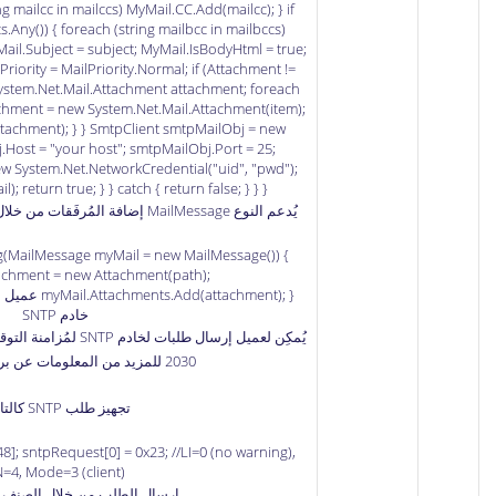
ng mailcc in mailccs) MyMail.CC.Add(mailcc); } if
s.Any()) { foreach (string mailbcc in mailbccs)
ail.Subject = subject; MyMail.IsBodyHtml = true;
iority = MailPriority.Normal; if (Attachment !=
System.Net.Mail.Attachment attachment; foreach
achment = new System.Net.Mail.Attachment(item);
tachment); } } SmtpClient smtpMailObj = new
.Host = "your host"; smtpMailObj.Port = 25;
w System.Net.NetworkCredential("uid", "pwd");
 return true; } } catch { return false; } } }
يُدعم النوع MailMessage إضافة المُرفَقات من خلال الخاصية Attachments كالتالي:
ng(MailMessage myMail = new MailMessage()) {
achment = new Attachment(path);
خادم SNTP
يُمكِن لعميل إرسال طلبات لخادم SNTP لمُزامنة التوقيت مع ذلك الخادم. اطلع على
2030
للمزيد من المعلومات عن بروتوك
تجهيز طلب SNTP كالتالي:
8]; sntpRequest[0] = 0x23; //LI=0 (no warning),
=4, Mode=3 (client)
إرسال الطلب من خلال الصنف UDPClient: