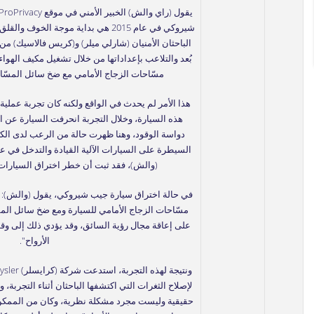
شيروكي في عام 2015 هي بداية موجة ال
الباحثان الأمنيان (شارلي ميلر) و(كريس فالاسيك) 
بُعد والتلاعب بإعداداتها من خلال تشغيل مكيف الهواء،
مسّاحات الزجاج الأمامي مع ضخ سائل المسّاح
هذا الأمر لم يحدث في الواقع ولكنه كان تجربة عملي
هذه السيارة، وخلال التجربة انحرفت السيارة عن ا
دواسة الوقود، وهنا ظهرت حالة من الرعب لدى الك
السيطرة على السيارات الآلية القيادة والتدخل في عملي
(والش)، فقد ثبت أن خطر اختراق السيارات ليس
في حالة اختراق سيارة جيب شيروكي، يقول (والش): "
مسّاحات الزجاج الأمامي للسيارة ومع ضخ سائل ال
على إعاقة مجال رؤية السائق، وقد يؤدي ذلك إلى و
الأرواح".
لإصلاح الثغرات التي اكتشفها الباحثان أثناء التجربة،
حقيقية وليست مجرد مشكلة نظرية، وكان من الممكن ا