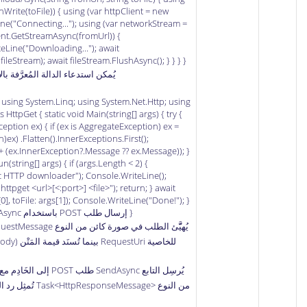
nWrite(toFile)) { using (var httpClient = new
ine("Connecting..."); using (var networkStream =
ent.GetStreamAsync(fromUrl)) {
eLine("Downloading..."); await
eStream); await fileStream.FlushAsync(); } } } }
يُمكن استدعاء الدالة المُعرَّفة با
 using System.Linq; using System.Net.Http; using
HttpGet { static void Main(string[] args) { try {
ception ex) { if (ex is AggregateException) ex =
ex) .Flatten().InnerExceptions.First();
 + (ex.InnerException?.Message ?? ex.Message)); }
n(string[] args) { if (args.Length < 2) {
c HTTP downloader"); Console.WriteLine();
tpget <url>[<:port>] <file>"); return; } await
, toFile: args[1]); Console.WriteLine("Done!"); }
} إرسال طلب POST باستخدام HttpClient.SendAsync
للخاصية RequestUri بينما تُسنَد قيمة المَتْن (request body) للخاصية Content.
يُرسِل التابع SendAsync طل
من النوع Task<HttpResponseMessage>‎ تُمثِل رد الخادم (response)، كالمثال التالي: