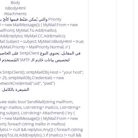
Body
IsBodyHtml
Attachments
Priority والتي يُمكن ضَبْط قيمها كأيّ بريد الكتروني عادي.
 = new MailMessage()) { MyMail.From = new
ilfrom); MyMail.To.Add(mailto);
Add(replyto); MyMail.CC.Add(mailcc);
il.Subject = subject; MyMail.IsBodyHtml = true;
Mail.Priority = MailPriority.Normal; // }
لتخصيص بيانات خَادِم الـ SMTP المُستخدَم لإرسال البريد الإلكتروني.
 SmtpClient(); smtpMailObj.Host = "your host";
= 25; smtpMailObj.Credentials = new
etworkCredential("uid", "pwd");
الشيفرة بالكامل:
ivate static bool SendMail(string mailfrom,
ring> mailtos, List<string> mailccs, List<string>
ing subject, List<string> Attachment) { try {
 = new MailMessage()) { MyMail.From = new
m); foreach (string mailto in mailtos)
lytos != null && replytos.Any()) { foreach (string
eplyToList.Add(replyto); } if (mailccs != null &&