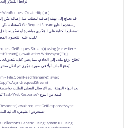
الرابط المُمرَّر إليه.
 = WebRequest.CreateHttp(url);
تَكتِب عليه المُحتوَى الم
equest.GetRequestStream()) using (var writer =
tStream)) { await writer.WriteAsync(""); }
نَحتَاج لرَفع ملف إلى الخادم، مما يعني كتابة مُحتوَيات
يُفتَح الملف أولًا في صورة مَجْرى ثم تُنقَل محتو
eam = File.OpenRead(filename)) await
.CopyToAsync(requestStream);
قيمة من النوع Task<WebResponse>‎ تُمثِل رد الخادم، كالتالي:
Response) await request.GetResponseAsync();
تستعرض الشيفرة التالية المثا
.Collections.Generic; using System.IO; using