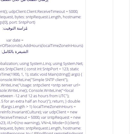
nt(); udpClient.Client.ReceiveTimeout = 5000;
Request, bytes: sntpRequest.Length, hostname:
gs[0], port: SntpPort);
مُزامنة التوقيت:
var date =
OfSeconds).AddHours(localTimeZoneInHours);
الشيفرة بالكامل:
balization; using System.Linq; using System.Net;
ss SntpClient { const int SntpPort = 123; static
me(1900, 1, 1); static void Main(string[] args) {
 Console.WriteLine("Simple SNTP client");
WriteLine("Usage: sntpclient <sntp server url>
sole.WriteLine(); Console.WriteLine("<local
etween -12 and 12 as hours from UTC");
 for an extra half an hour)"); return; } double
 if(args.Length > 1) localTimeZoneInHours =
reInfo.InvariantCulture); var udpClient = new
t.ReceiveTimeout = 5000; var sntpRequest = new
x23; //LI=0 (no warning), VN=4, Mode=3 (client)
Request, bytes: sntpRequest.Length, hostname:
[] sntpResponse; try { IPEndPoint remoteEndpoint