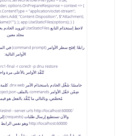
 options.ServeUnknownFileTypes = true;
vider; options.OnPrepareResponse = context => {
.ContentType = "application/octet-stream";
ders.Add( "Content-Disposition", $"Attachment;
ame}\""); }; app.UseStaticFiles(options); } }
لاحظ اِستخدَام التابع Files
مجلد معين.
رابعًا: اِفتَح س
الأوامر التالية:
c1-final -r coreclr -p dnu restore
تُنْفَّذ الأوامر بالأعلى مرة و
مُخصَّص، وبالتالي ما يُنْفَّذ بالفعل هو ق
`Microsoft.AspNet.Server.Kestrel --server.urls http://localhost:60000
والآن تستطيع إرسال طلبات (requests) إلى الخادم من خلال الرابط
http://localhost:60000
وهو نفس الرابط (url) المُخصَّص بالأعلى